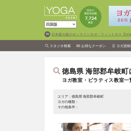
現在の
教室登録数
7,724
教室
日本最大級のオンラインヨガ・フィットネス【SOEL
スタジオ検索
お得なクーポン
ヨガ資格
徳島県 海部郡牟岐町
ヨガ教室・ピラティス教室一
エリア：徳島県 海部郡牟岐町
ヨガの種類：
その他条件：