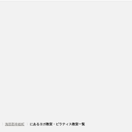
〉
海部郡牟岐町
〉
にあるヨガ教室・ピラティス教室一覧