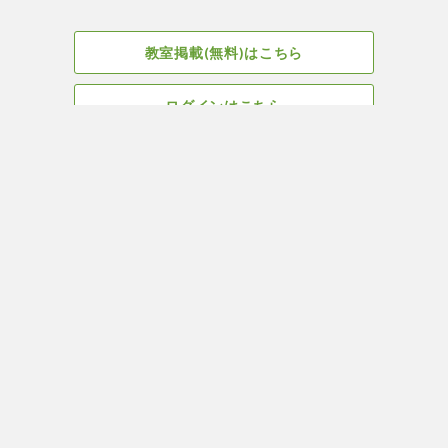
教室掲載(無料)はこちら
ログインはこちら
広告掲載についてはこちら
Facebook
会社概要
サイト、教室掲載についてのお問い合わせはこちら
プライバ
ヨガ＆ピラティス教室・スタジオ検索はYOGA ROOM(ヨガルーム)