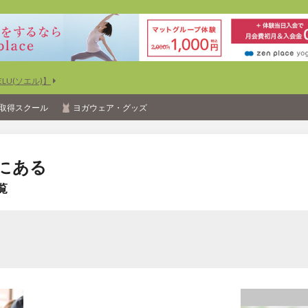
U(ソエル)】
取得スクール
ヨガウェア・グッズ
にある
覧