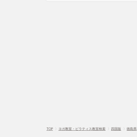
TOP
〉
ヨガ教室・ピラティス教室検索
〉
四国版
〉
徳島県