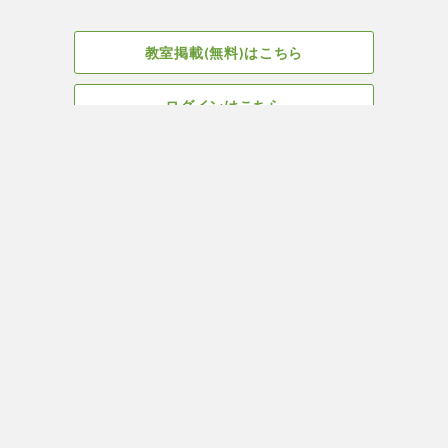
教室掲載(無料)はこちら
ログインはこちら
広告掲載についてはこちら
Facebook
会社概要
サイト、教室掲載についてのお問い合わせはこちら
プライバ
ヨガ＆ピラティス教室・スタジオ検索はYOGA ROOM(ヨガルーム)