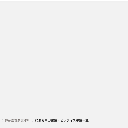
〉
仲多度郡多度津町
〉
にあるヨガ教室・ピラティス教室一覧