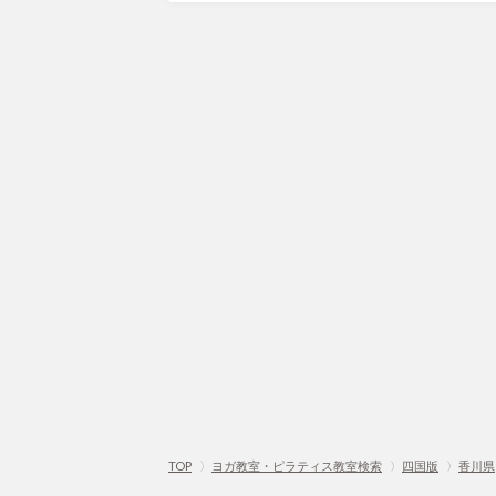
TOP
〉
ヨガ教室・ピラティス教室検索
〉
四国版
〉
香川県