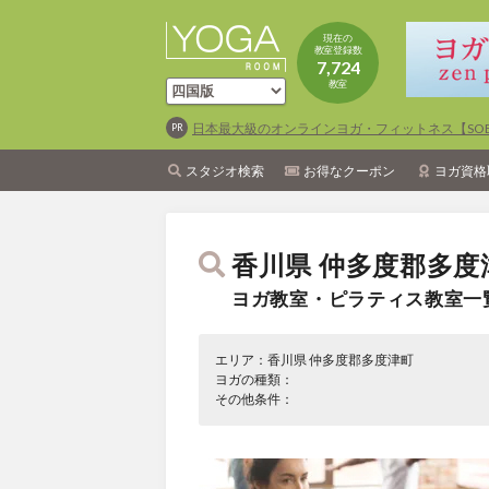
現在の
教室登録数
7,724
教室
日本最大級のオンラインヨガ・フィットネス【SOEL
スタジオ検索
お得なクーポン
ヨガ資格
香川県 仲多度郡多
ヨガ教室・ピラティス教室一
エリア：香川県 仲多度郡多度津町
ヨガの種類：
その他条件：