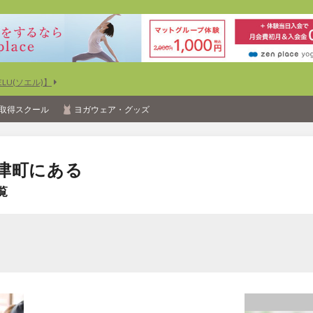
U(ソエル)】
取得スクール
ヨガウェア・グッズ
度津町にある
覧