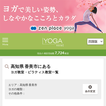
Menu
7,724
現在の
教室登録数
教室
高知県 香美市にある
ヨガ教室・ピラティス教室一覧
エリア：高知県 香美市
ヨガの種類：
条件変更
その他条件：