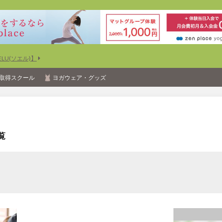
U(ソエル)】
取得スクール
ヨガウェア・グッズ
覧