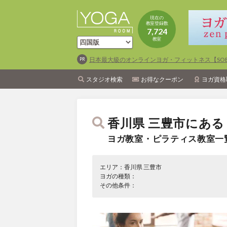
現在の
教室登録数
7,724
教室
日本最大級のオンラインヨガ・フィットネス【SOEL
スタジオ検索
お得なクーポン
ヨガ資格
香川県 三豊市にある
ヨガ教室・ピラティス教室一
エリア：香川県 三豊市
ヨガの種類：
その他条件：