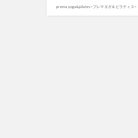
prema yoga&pilates~プレマヨガ＆ピラティス