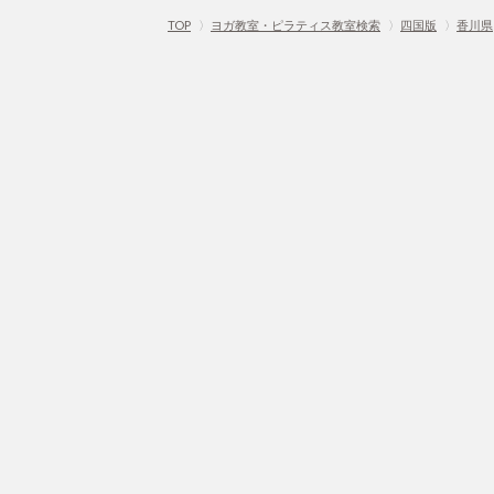
TOP
〉
ヨガ教室・ピラティス教室検索
〉
四国版
〉
香川県
Home