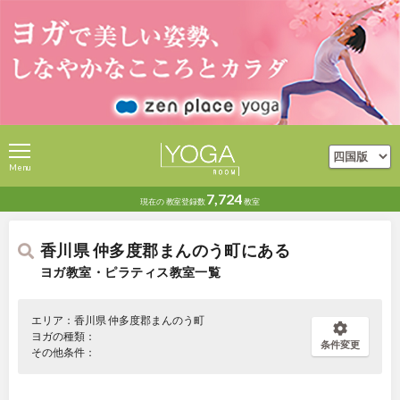
Menu
7,724
現在の
教室登録数
教室
香川県 仲多度郡まんのう町にある
ヨガ教室・ピラティス教室一覧
エリア：香川県 仲多度郡まんのう町
ヨガの種類：
条件変更
その他条件：