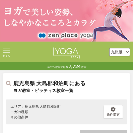
Menu
7,724
現在の
教室登録数
教室
鹿児島県 大島郡和泊町にある
ヨガ教室・ピラティス教室一覧
エリア：鹿児島県 大島郡和泊町
ヨガの種類：
条件変更
その他条件：