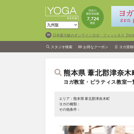
現在の
教室登録数
7,724
教室
日本最大級のオンラインヨガ・フィットネス【SOEL
スタジオ検索
お得なクーポン
ヨガ資格
熊本県 葦北郡津奈木
ヨガ教室・ピラティス教室一
エリア：熊本県 葦北郡津奈木町
ヨガの種類：
その他条件：