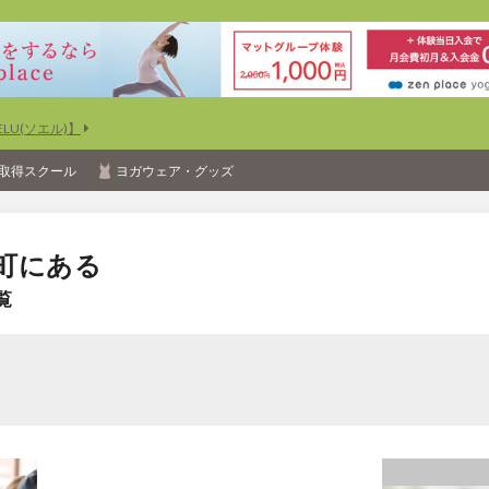
U(ソエル)】
取得スクール
ヨガウェア・グッズ
町にある
覧