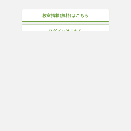
教室掲載(無料)はこちら
ログインはこちら
広告掲載についてはこちら
Facebook
会社概要
サイト、教室掲載についてのお問い合わせはこちら
プライバ
ヨガ＆ピラティス教室・スタジオ検索はYOGA ROOM(ヨガルーム)