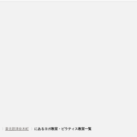
〉
葦北郡津奈木町
〉
にあるヨガ教室・ピラティス教室一覧