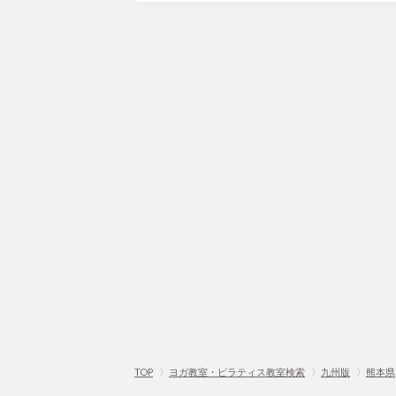
TOP
〉
ヨガ教室・ピラティス教室検索
〉
九州版
〉
熊本県