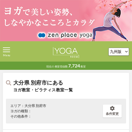
Menu
7,724
現在の
教室登録数
教室
大分県 別府市にある
ヨガ教室・ピラティス教室一覧
エリア：大分県 別府市
ヨガの種類：
条件変更
その他条件：