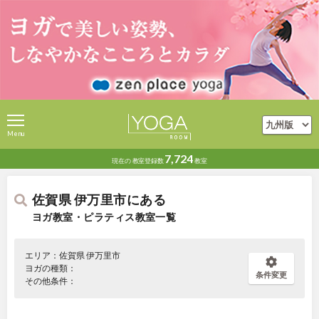
Menu
7,724
現在の
教室登録数
教室
佐賀県 伊万里市にある
ヨガ教室・ピラティス教室一覧
エリア：佐賀県 伊万里市
ヨガの種類：
条件変更
その他条件：