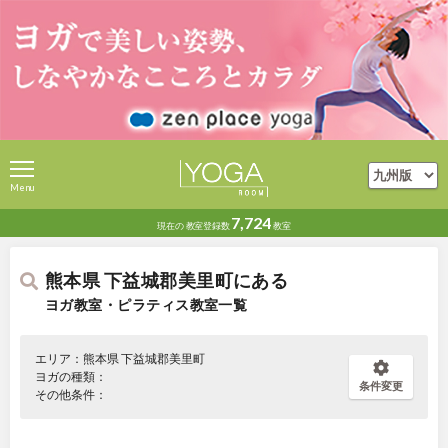
Menu
7,724
現在の
教室登録数
教室
熊本県 下益城郡美里町にある
ヨガ教室・ピラティス教室一覧
エリア：熊本県 下益城郡美里町
ヨガの種類：
条件変更
その他条件：