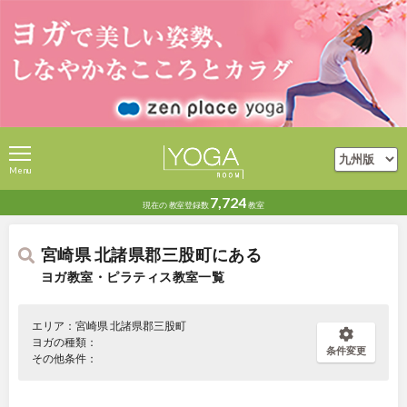
Menu
7,724
現在の
教室登録数
教室
宮崎県 北諸県郡三股町にある
ヨガ教室・ピラティス教室一覧
エリア：宮崎県 北諸県郡三股町
ヨガの種類：
条件変更
その他条件：