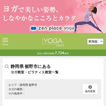
Menu
7,724
現在の
教室登録数
教室
静岡県 裾野市にある
ヨガ教室・ピラティス教室一覧
エリア：静岡県 裾野市
ヨガの種類：
条件変更
その他条件：