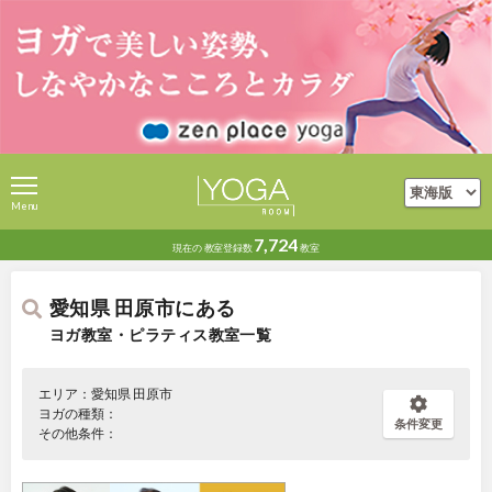
Menu
7,724
現在の
教室登録数
教室
愛知県 田原市にある
ヨガ教室・ピラティス教室一覧
エリア：愛知県 田原市
ヨガの種類：
条件変更
その他条件：