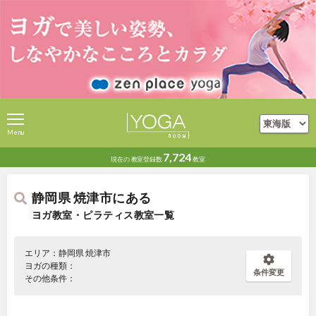
Menu
7,724
現在の
教室登録数
教室
静岡県 焼津市にある
ヨガ教室・ピラティス教室一覧
エリア：静岡県 焼津市
ヨガの種類：
条件変更
その他条件：