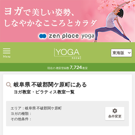
Menu
7,724
現在の
教室登録数
教室
岐阜県 不破郡関ケ原町にある
ヨガ教室・ピラティス教室一覧
エリア：岐阜県 不破郡関ケ原町
ヨガの種類：
条件変更
その他条件：