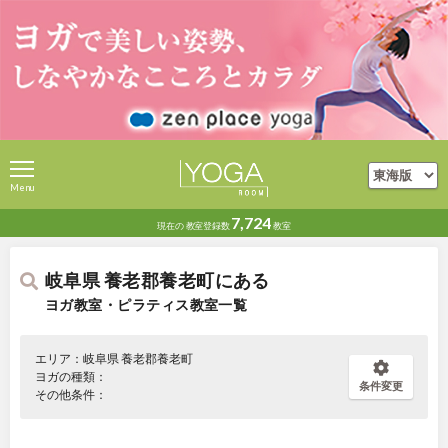
Menu
7,724
現在の
教室登録数
教室
岐阜県 養老郡養老町にある
ヨガ教室・ピラティス教室一覧
エリア：岐阜県 養老郡養老町
ヨガの種類：
条件変更
その他条件：