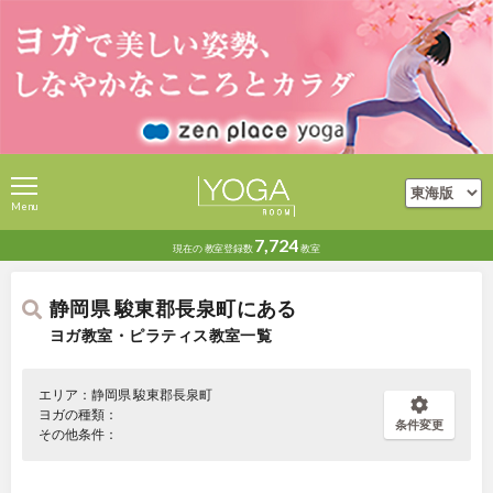
Menu
7,724
現在の
教室登録数
教室
静岡県 駿東郡長泉町にある
ヨガ教室・ピラティス教室一覧
エリア：静岡県 駿東郡長泉町
ヨガの種類：
条件変更
その他条件：