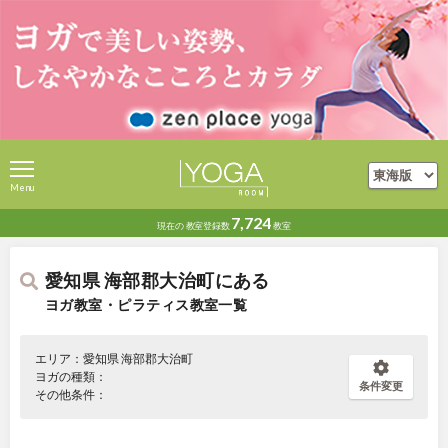
Menu
7,724
現在の
教室登録数
教室
愛知県 海部郡大治町にある
ヨガ教室・ピラティス教室一覧
エリア：愛知県 海部郡大治町
ヨガの種類：
条件変更
その他条件：