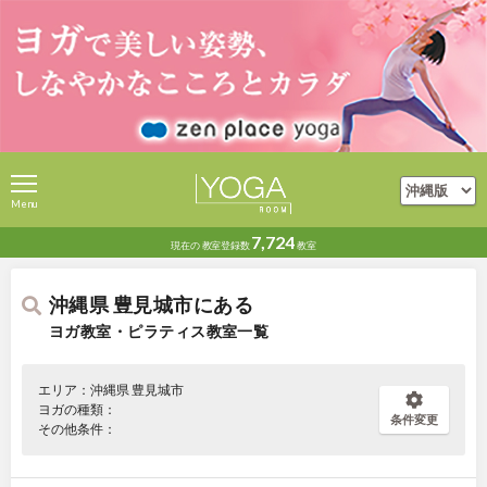
Menu
7,724
現在の
教室登録数
教室
沖縄県 豊見城市にある
ヨガ教室・ピラティス教室一覧
エリア：沖縄県 豊見城市
ヨガの種類：
条件変更
その他条件：