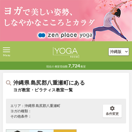
Menu
7,724
現在の
教室登録数
教室
沖縄県 島尻郡八重瀬町にある
ヨガ教室・ピラティス教室一覧
エリア：沖縄県 島尻郡八重瀬町
ヨガの種類：
条件変更
その他条件：