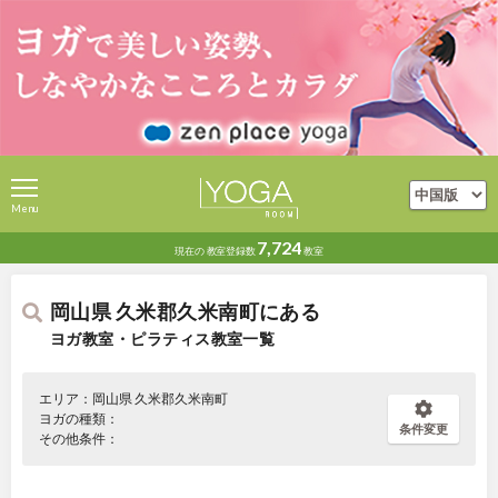
Menu
7,724
現在の
教室登録数
教室
岡山県 久米郡久米南町にある
ヨガ教室・ピラティス教室一覧
エリア：岡山県 久米郡久米南町
ヨガの種類：
条件変更
その他条件：