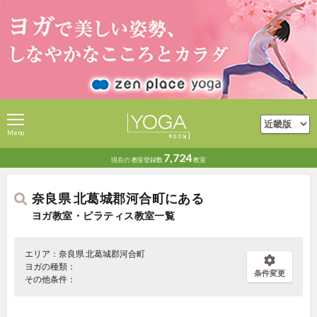
Menu
7,724
現在の
教室登録数
教室
奈良県 北葛城郡河合町にある
ヨガ教室・ピラティス教室一覧
エリア：奈良県 北葛城郡河合町
ヨガの種類：
条件変更
その他条件：