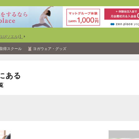
U(ソエル)】
取得スクール
ヨガウェア・グッズ
にある
覧