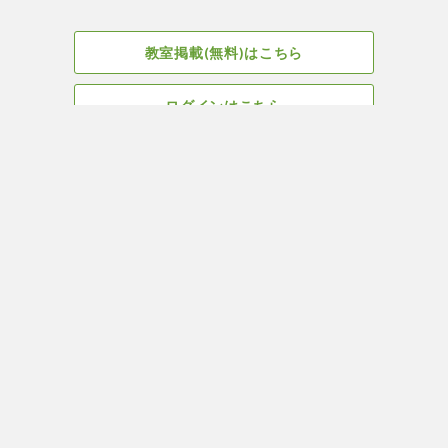
教室掲載(無料)はこちら
ログインはこちら
広告掲載についてはこちら
Facebook
会社概要
サイト、教室掲載についてのお問い合わせはこちら
プライバ
ヨガ＆ピラティス教室・スタジオ検索はYOGA ROOM(ヨガルーム)