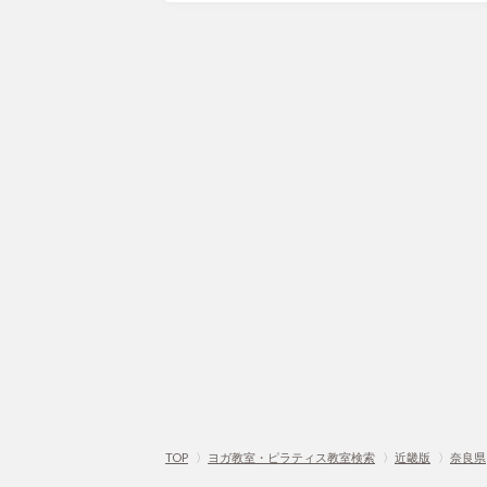
TOP
〉
ヨガ教室・ピラティス教室検索
〉
近畿版
〉
奈良県