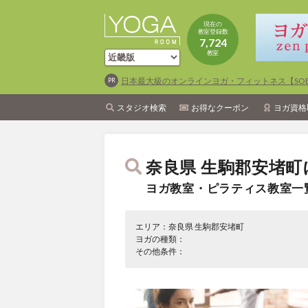
現在の
教室登録数
7,724
教室
日本最大級のオンラインヨガ・フィットネス【SOEL
スタジオ検索
お得なクーポン
ヨガ資格
奈良県 生駒郡安堵町
ヨガ教室・ピラティス教室一
エリア：奈良県 生駒郡安堵町
ヨガの種類：
その他条件：