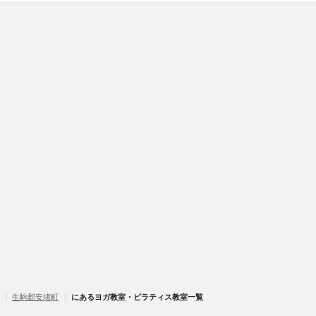
〉
生駒郡安堵町
〉
にあるヨガ教室・ピラティス教室一覧