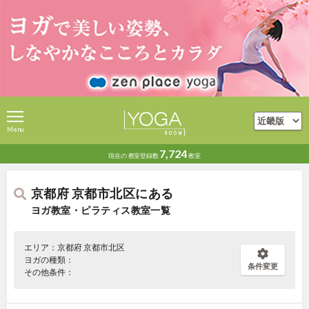
Menu
7,724
現在の
教室登録数
教室
京都府 京都市北区にある
ヨガ教室・ピラティス教室一覧
エリア：京都府 京都市北区
ヨガの種類：
条件変更
その他条件：