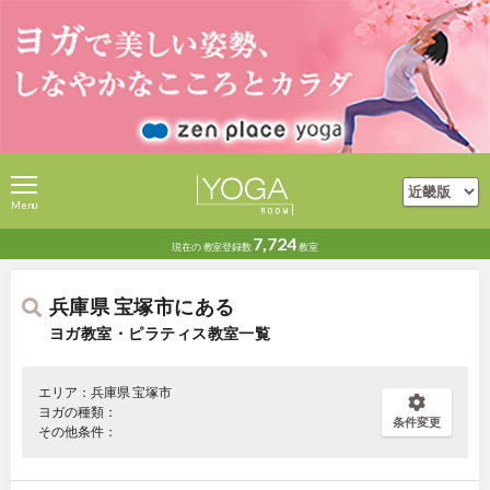
Menu
7,724
現在の
教室登録数
教室
兵庫県 宝塚市にある
ヨガ教室・ピラティス教室一覧
エリア：兵庫県 宝塚市
ヨガの種類：
条件変更
その他条件：