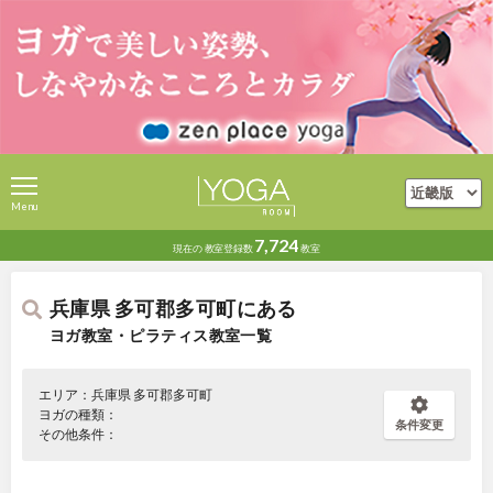
Menu
7,724
現在の
教室登録数
教室
兵庫県 多可郡多可町にある
ヨガ教室・ピラティス教室一覧
エリア：兵庫県 多可郡多可町
ヨガの種類：
条件変更
その他条件：