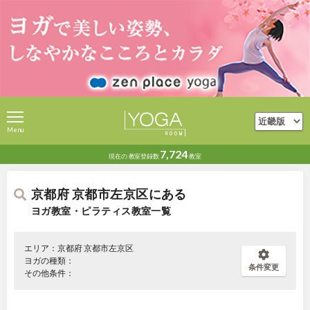
Menu
7,724
現在の
教室登録数
教室
京都府 京都市左京区にある
ヨガ教室・ピラティス教室一覧
エリア：京都府 京都市左京区
ヨガの種類：
条件変更
その他条件：