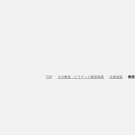
TOP
〉
ヨガ教室・ピラティス教室検索
〉
北海道版
〉
教室