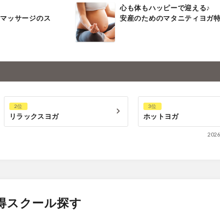
！
心も体もハッピーで迎える♪
ーマッサージのス
安産のためのマタニティヨガ
2位
3位
リラックスヨガ
ホットヨガ
202
得スクール探す