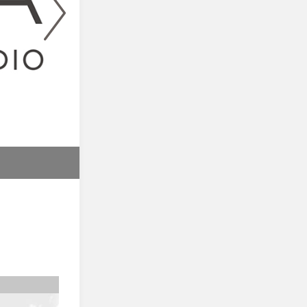
PickUp!
ホットヨガスタジオ ロイブ 旭川店
わたしがキレイになって、わたしがイキイキし