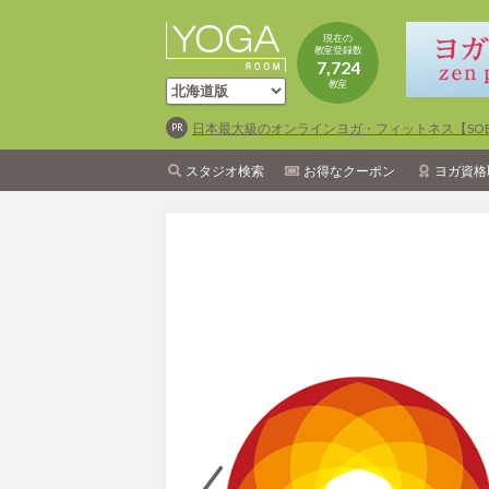
現在の
教室登録数
7,724
教室
日本最大級のオンラインヨガ・フィットネス【SOEL
スタジオ検索
お得なクーポン
ヨガ資格