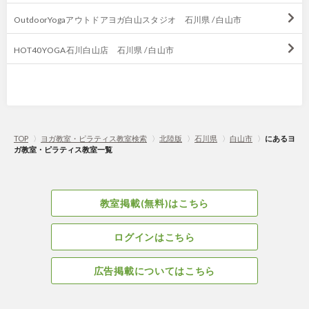
OutdoorYogaアウトドアヨガ白山スタジオ 石川県 / 白山市
HOT40YOGA石川白山店 石川県 / 白山市
TOP
〉
ヨガ教室・ピラティス教室検索
〉
北陸版
〉
石川県
〉
白山市
〉
にあるヨ
ガ教室・ピラティス教室一覧
教室掲載(無料)はこちら
ログインはこちら
広告掲載についてはこちら