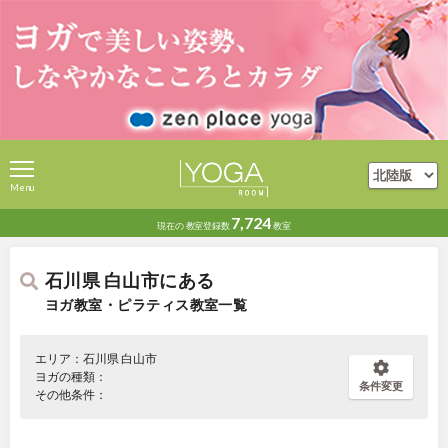
Menu
7,724
現在の
教室登録数
教室
石川県 白山市にある
ヨガ教室・ピラティス教室一覧
エリア：石川県 白山市
ヨガの種類：
条件変更
その他条件：