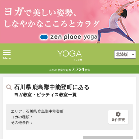
Menu
7,724
現在の
教室登録数
教室
石川県 鹿島郡中能登町にある
ヨガ教室・ピラティス教室一覧
エリア：石川県 鹿島郡中能登町
ヨガの種類：
条件変更
その他条件：