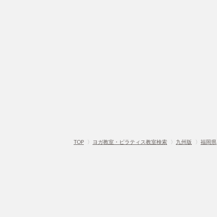
TOP
〉
ヨガ教室・ピラティス教室検索
〉
九州版
〉
福岡県