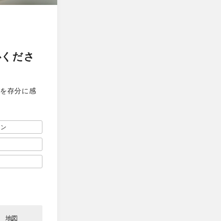
心くださ
果を存分に感
スン
地図