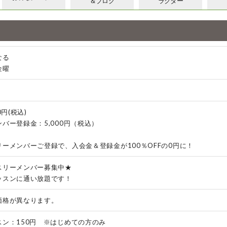
＆ブログ
ラクター
なる
金曜
0円(税込)
バー登録金：5,000円（税込）
ーメンバーご登録で、入会金＆登録金が100％OFFの0円に！
スリーメンバー募集中★
ッスンに通い放題です！
価格が異なります。
スン：150円 ※はじめての方のみ