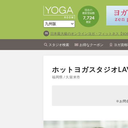
現在の
教室登録数
7,724
教室
日本最大級のオンラインヨガ・フィットネス【SOEL
スタジオ検索
お得なクーポン
ヨガ資格
ホットヨガスタジオLA
福岡県 / 久留米市
※お問