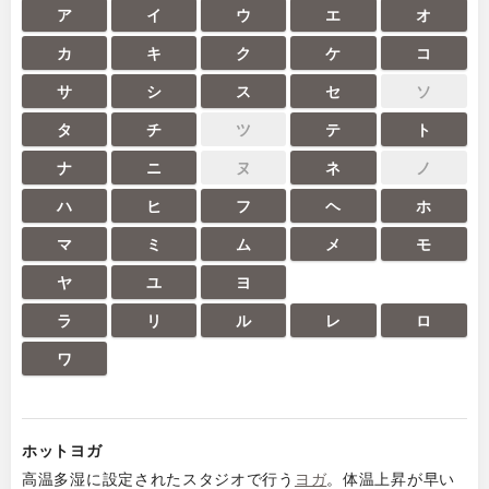
ア
イ
ウ
エ
オ
カ
キ
ク
ケ
コ
サ
シ
ス
セ
ソ
タ
チ
ツ
テ
ト
ナ
ニ
ヌ
ネ
ノ
ハ
ヒ
フ
ヘ
ホ
マ
ミ
ム
メ
モ
ヤ
ユ
ヨ
ラ
リ
ル
レ
ロ
ワ
ホットヨガ
高温多湿に設定されたスタジオで行う
ヨガ
。体温上昇が早い