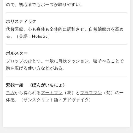
ので、初心者でもポーズが取りやすい。
ホリスティック
代替医療。心も身体も全体的に調和させ、自然治癒力を高め
る。（英語：Holistic）
ボルスター
プロップ
のひとつ。一般に筒状クッション。寝そべることで
胸を広げる使い方などがある。
梵我一如 （ぼんがいちにょ）
ヨガ
から得られる
アートマン
（我）と
ブラフマン
（梵）の一
体感。（サンスクリット語：アドヴァイタ）