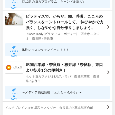
◎12月のヨガプログラム「キャンドルヨガ」
Lesso
n
&WS
ピラティスで、からだ、頭、呼吸、こころの
バランスをコントロールして、 伸びやかで力
強く、しなやかな自分作りしましょう。
Pilates Body(ピラティス・ボディー) 西大寺スタジ
オ 奈良県 / 奈良市
体験レッスンキャンペーン！！！
Lesso
n
&WS
JR関西本線・奈良線・桜井線「奈良駅」東口
より徒歩1分の便利さ！
ホットヨガスタジオLAVA（ラバ）奈良駅前店 奈良
県 / 奈良市
〜メディア掲載情報 『エルミー 6月号』〜
Lesso
n
&WS
イルチブレインヨガ 星和台スタジオ 奈良県 / 北葛城郡河合町