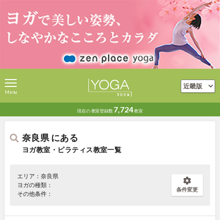
Menu
7,724
現在の
教室登録数
教室
奈良県 にある
ヨガ教室・ピラティス教室一覧
エリア：奈良県
ヨガの種類：
条件変更
その他条件：