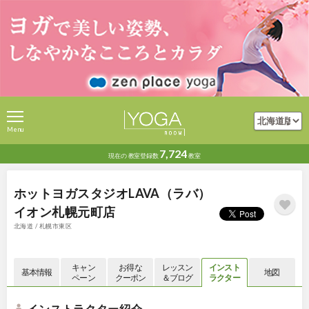
Menu
7,724
現在の
教室登録数
教室
ホットヨガスタジオLAVA（ラバ）
イオン札幌元町店
北海道 / 札幌市東区
キャン
お得な
レッスン
インスト
基本情報
地図
ペーン
クーポン
＆ブログ
ラクター
インストラクター紹介