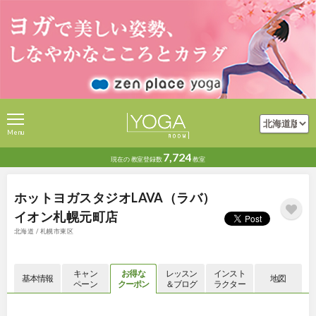
Menu
7,724
現在の
教室登録数
教室
ホットヨガスタジオLAVA（ラバ）
イオン札幌元町店
北海道 / 札幌市東区
キャン
お得な
レッスン
インスト
基本情報
地図
ペーン
クーポン
＆ブログ
ラクター