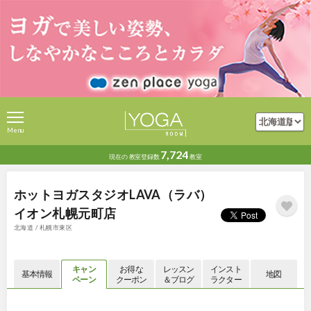
Menu
7,724
現在の
教室登録数
教室
ホットヨガスタジオLAVA（ラバ）
イオン札幌元町店
北海道 / 札幌市東区
キャン
お得な
レッスン
インスト
基本情報
地図
ペーン
クーポン
＆ブログ
ラクター