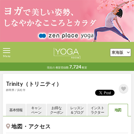
Menu
7,724
現在の
教室登録数
教室
Trinity（トリニティ）
静岡県 / 浜松市
キャン
お得な
レッスン
インスト
基本情報
地図
ペーン
クーポン
＆ブログ
ラクター
地図・アクセス