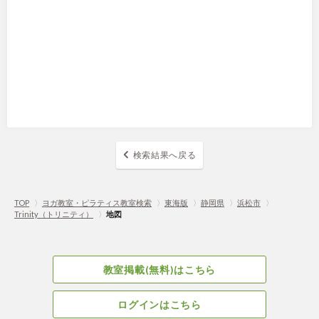
検索結果へ戻る
TOP
〉
ヨガ教室・ピラティス教室検索
〉
東海版
〉
静岡県
〉
浜松市
〉
Trinity（トリニティ）
〉
地図
教室掲載(無料)はこちら
ログインはこちら