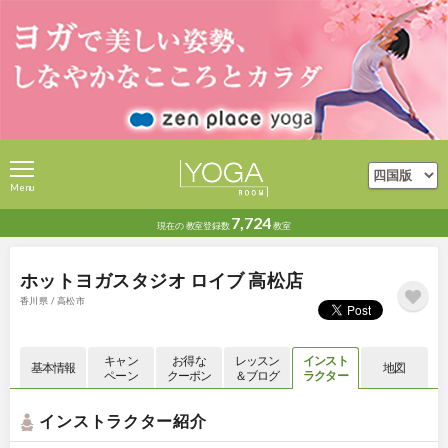
Menu
7,724
現在の
教室登録数
教室
ホットヨガスタジオ ロイブ 高松店
香川県 / 高松市
キャン
お得な
レッスン
インスト
基本情報
地図
ペーン
クーポン
＆ブログ
ラクター
インストラクター紹介