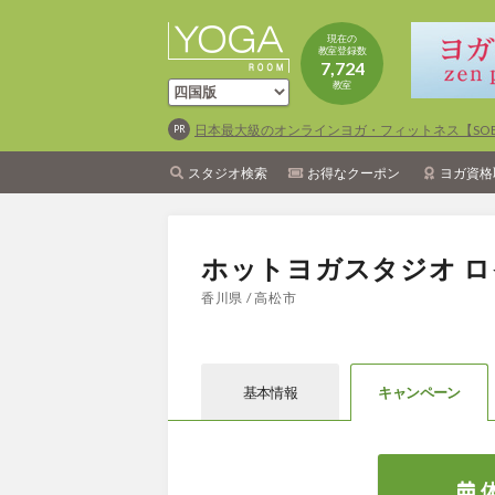
現在の
教室登録数
7,724
教室
日本最大級のオンラインヨガ・フィットネス【SOEL
スタジオ検索
お得なクーポン
ヨガ資格
ホットヨガスタジオ ロ
香川県 / 高松市
基本情報
キャン
ペーン