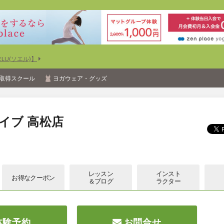
U(ソエル)】
取得スクール
ヨガウェア・グッズ
イブ 高松店
レッスン
インスト
お得な
クーポン
＆ブログ
ラクター
体験予約
お問合せ