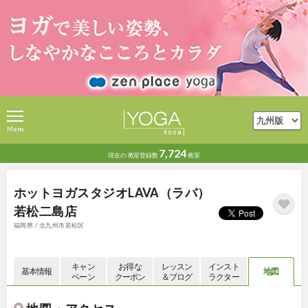
Menu
7,724
現在の
教室登録数
教室
ホットヨガスタジオLAVA（ラバ）
若松二島店
福岡県 / 北九州市若松区
キャン
お得な
レッスン
インスト
基本情報
地図
ペーン
クーポン
＆ブログ
ラクター