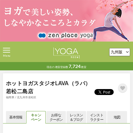
Menu
7,724
現在の
教室登録数
教室
ホットヨガスタジオLAVA（ラバ）
若松二島店
福岡県 / 北九州市若松区
キャン
お得な
レッスン
インスト
基本情報
地図
ペーン
クーポン
＆ブログ
ラクター