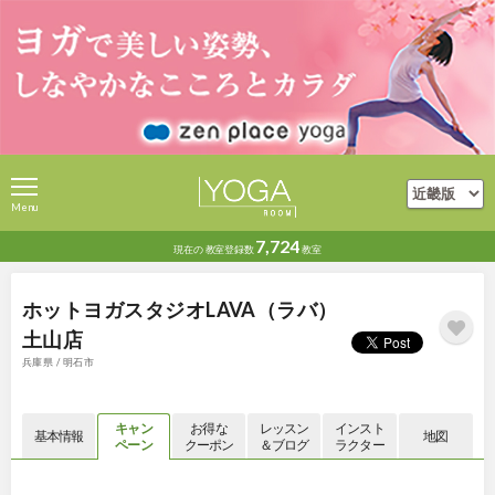
Menu
7,724
現在の
教室登録数
教室
ホットヨガスタジオLAVA（ラバ）
土山店
兵庫県 / 明石市
キャン
お得な
レッスン
インスト
基本情報
地図
ペーン
クーポン
＆ブログ
ラクター