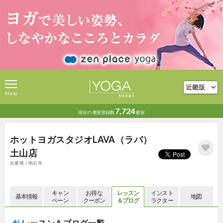
Menu
7,724
現在の
教室登録数
教室
ホットヨガスタジオLAVA（ラバ）
土山店
兵庫県 / 明石市
キャン
お得な
レッスン
インスト
基本情報
地図
ペーン
クーポン
＆ブログ
ラクター
レッスン＆ブログ一覧