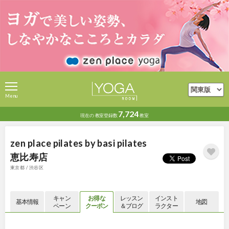
Menu
7,724
現在の
教室登録数
教室
zen place pilates by basi pilates
恵比寿店
東京都 / 渋谷区
キャン
お得な
レッスン
インスト
基本情報
地図
ペーン
クーポン
＆ブログ
ラクター