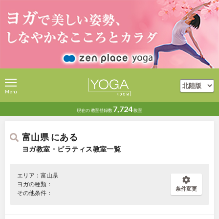
Menu
7,724
現在の
教室登録数
教室
富山県 にある
ヨガ教室・ピラティス教室一覧
エリア：富山県
ヨガの種類：
条件変更
その他条件：