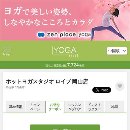
Menu
7,724
現在の
教室登録数
教室
ホットヨガスタジオ ロイブ 岡山店
岡山県 / 岡山市
キャン
お得な
レッスン
インスト
基本情報
地図
ペーン
クーポン
＆ブログ
ラクター