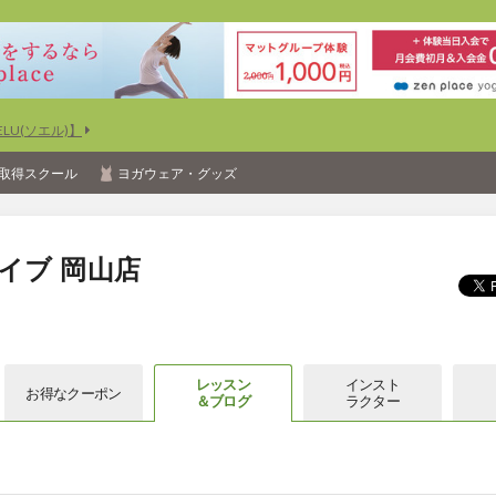
U(ソエル)】
取得スクール
ヨガウェア・グッズ
イブ 岡山店
レッスン
インスト
お得な
クーポン
＆ブログ
ラクター