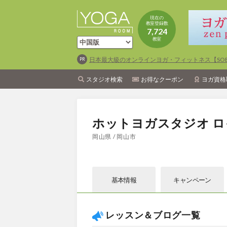
現在の
教室登録数
7,724
教室
日本最大級のオンラインヨガ・フィットネス【SOEL
スタジオ検索
お得なクーポン
ヨガ資格
ホットヨガスタジオ ロ
岡山県 / 岡山市
基本情報
キャン
ペーン
レッスン＆ブログ一覧