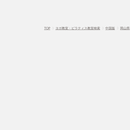
TOP
〉
ヨガ教室・ピラティス教室検索
〉
中国版
〉
岡山県