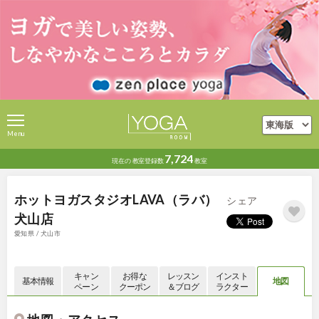
Menu
7,724
現在の
教室登録数
教室
ホットヨガスタジオLAVA（ラバ）
シェア
犬山店
愛知県 / 犬山市
キャン
お得な
レッスン
インスト
基本情報
地図
ペーン
クーポン
＆ブログ
ラクター