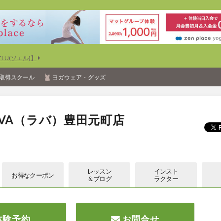
U(ソエル)】
取得スクール
ヨガウェア・グッズ
VA（ラバ）豊田元町店
レッスン
インスト
お得な
クーポン
＆ブログ
ラクター
体験予約
お問合せ