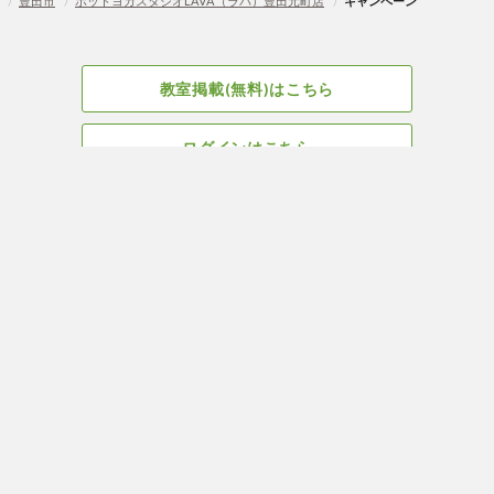
〉
豊田市
〉
ホットヨガスタジオLAVA（ラバ）豊田元町店
〉
キャンペーン
教室掲載(無料)はこちら
ログインはこちら
広告掲載についてはこちら
Facebook
会社概要
サイト、教室掲載についてのお問い合わせはこちら
プライバ