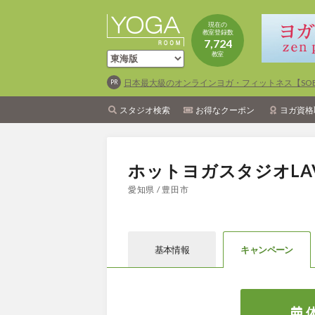
現在の
教室登録数
7,724
教室
日本最大級のオンラインヨガ・フィットネス【SOEL
スタジオ検索
お得なクーポン
ヨガ資格
ホットヨガスタジオLA
愛知県 / 豊田市
基本情報
キャン
ペーン