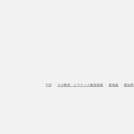
TOP
〉
ヨガ教室・ピラティス教室検索
〉
東海版
〉
愛知県