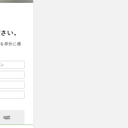
ださい。
果を存分に感
スン
地図