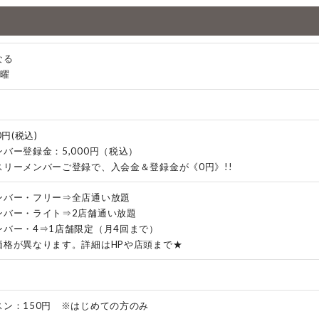
なる
木曜
0円(税込)
バー登録金：5,000円（税込）
スリーメンバーご登録で、入会金＆登録金が《0円》!!
ンバー・フリー⇒全店通い放題
ンバー・ライト⇒2店舗通い放題
ンバー・4⇒1店舗限定（月4回まで）
価格が異なります。詳細はHPや店頭まで★
スン：150円 ※はじめての方のみ