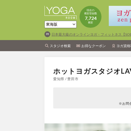
現在の
教室登録数
7,724
教室
日本最大級のオンラインヨガ・フィットネス【SOEL
スタジオ検索
お得なクーポン
ヨガ資格
ホットヨガスタジオLA
愛知県 / 豊田市
※お問