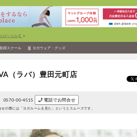
U(ソエル)】
取得スクール
ヨガウェア・グッズ
VA（ラバ）豊田元町店
0570-00-4515
電話でお問合せ
合せの際には
「ヨガルームを見た」というとスムーズです。